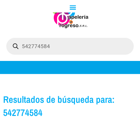
Ir
al
contenido
Búsqueda
de
productos
Resultados de búsqueda para:
542774584