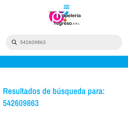
Ir
al
contenido
Búsqueda
de
productos
Resultados de búsqueda para:
542609863