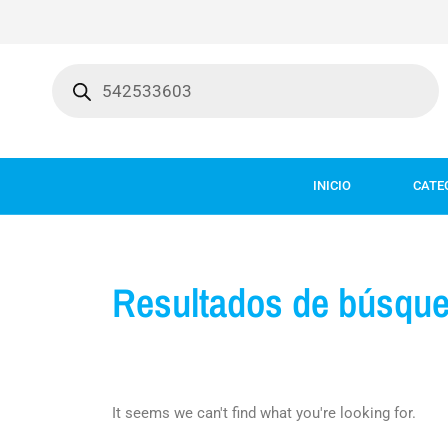
Ir
al
contenido
Búsqueda
de
productos
INICIO
CATE
Resultados de búsque
It seems we can't find what you're looking for.